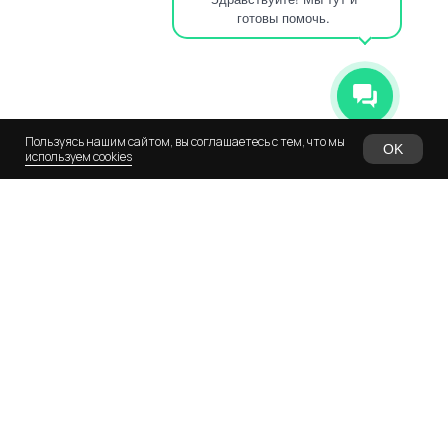
готовы помочь.
Позвоните нам
+7 495 118 26 37
+7 995 114 21 05
Пользуясь нашим сайтом, вы соглашаетесь с тем, что мы
OK
используем cookies
Наш адрес
108814, Г.МОСКВА, ВН.ТЕР.Г.
МУНИЦИПАЛЬНЫЙ ОКРУГ
КОММУНАРКА, П. КОММУНАРКА,
УЛ АЛЕКСАНДРЫ МОНАХОВОЙ, Д.
30, СТР. 1
НАВИГАЦИЯ
Главная
Курсы повышения