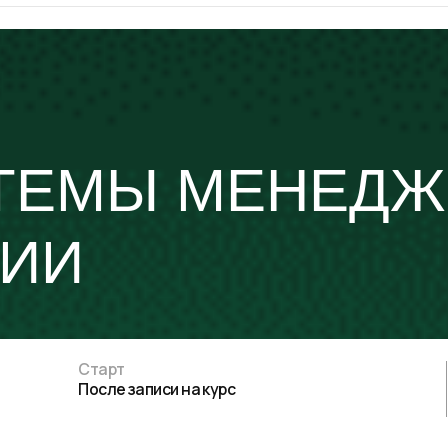
ЕМЫ МЕНЕДЖМЕ
И
Старт
П
После записи на курс
10
, инициировать и