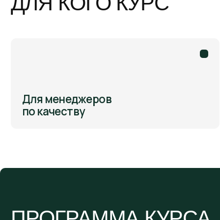
Д
з
Для менеджеров
а
по качеству
ПРОГРАММА КУРСА
МОДУЛЬ 1
Модуль 1. Обзор требований ГОСТ
ISO/IEC 17025 —2019 «Общие