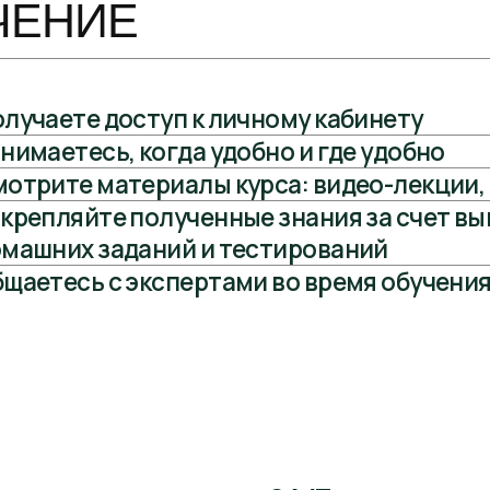
нас поддержка 24/7
циалисты всегда на связи и готовы 
 в чате, почте и по телефону.
УРС
Стоимость о