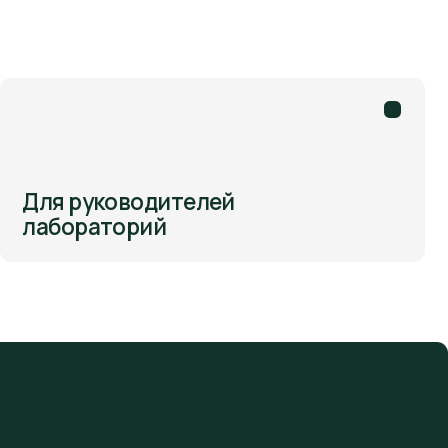
ководителей
торий
енеджмента испытательной
денциальности.