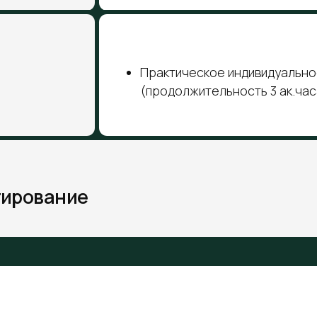
НИЕ
ете доступ к личному кабинету
етесь, когда удобно и где удобно
те материалы курса: видео-лекции, анимации
ляйте полученные знания за счет выполнения
их заданий и тестирований
есь с экспертами во время обучения и получа