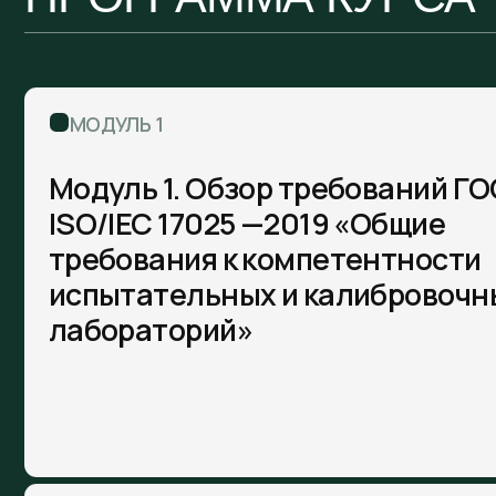
требования к компетентности
испытательных и калибровочных
лабораторий»
МОДУЛЬ 2
Требования ГОСТ Р ИСО 19011-2021
"Оценка соответствия. Руководящ
указания по проведению аудита
систем менеджмента