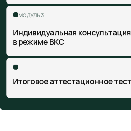
КАК ПРОХОДИТ ОБУЧЕ
01
Получа
02
Занима
03
Смотри
Закреп
04
домашн
05
Общает