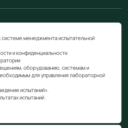
орудованию, системам и
для управления лабораторной
таний».
таний.