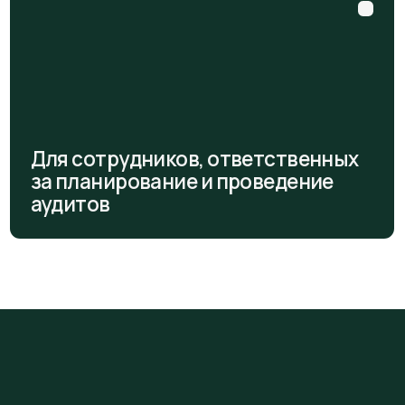
ля сотрудников, ответственных
а планирование и проведение
Для ру
удитов
лабора
Знакомимся с требованиями к системе м
лаборатории.
Обеспечение беспристрастности и конфи
Требования к структуре лаборатории.