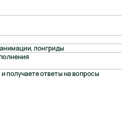
помочь.
бучения