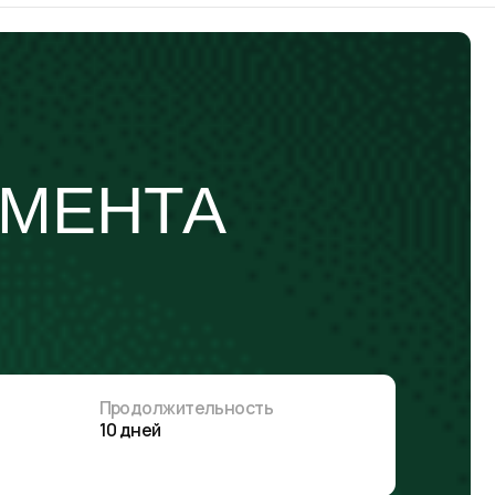
НТА
родолжительность
 дней
60 000 руб.