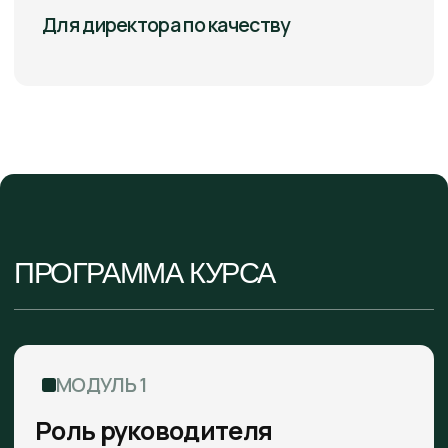
лаборатории, дешборды,
отчётность, документация.
Коммуникация и управление
персоналом в цифровой среде.
МОДУЛЬ 4
Занятие на учебном полигоне
Внедрение и эксплуатация
аналитического оборудования:
газовые хроматографы, атомно-
абсорбционные спектрометры, ИК-
спектрометрия,
высокоэффективные жидкостные
хроматографы, атомно-
эмиссионныеспектрометры.
Занятие на учебном полигоне