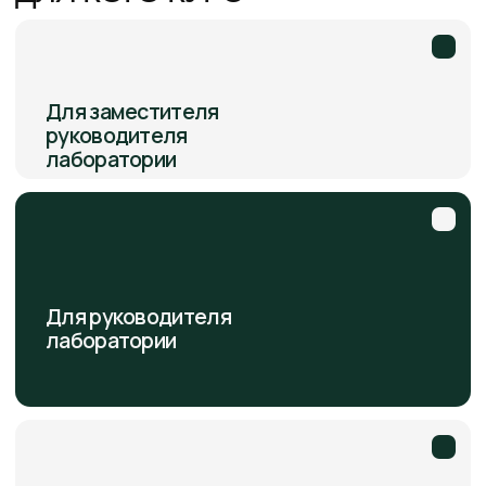
Система менеджмента
и аккредитация
Аккредитация в РФ: признание,
органы по аккредитации,
требования.
Требования ГОСТ ISO/IEC 17025-
2019: процессный подход, риски и
возможности, документы и
записи, внутренние аудиты.
МОДУЛЬ 3
Цифровые навыки
руководителя лаборатории
Цифровые сервисы госорганов.
Цифровая аналитика: показатели