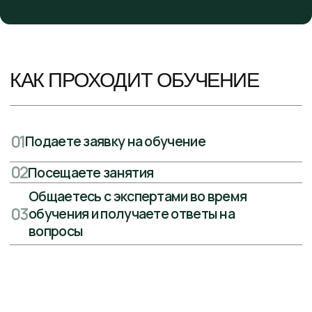
+7 995 114 21 05
Наш адрес
108814, Г.МОСКВА, ВН.ТЕР.Г.
МУНИЦИПАЛЬНЫЙ ОКРУГ
КОММУНАРКА, П. КОММУНАРКА,
УЛ АЛЕКСАНДРЫ МОНАХОВОЙ, Д.
30, СТР. 1
НАВИГАЦИЯ
Главная
Курсы повышения
квалификации
Программы профпереподготовки
Корпоративное обучение