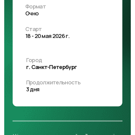
Посещение учебного полигона
производителя лабораторного
оборудования
68 000 РУБ.
НДС не облагается.
ПОСМОТРИТЕ ВИДЕО О
КУРСЕ
Это видео — о том, как руководителю
лаборатории выстроить работу по
закону, безопасно и эффективно.
Рассказываем, как превратить
требования законодательства в