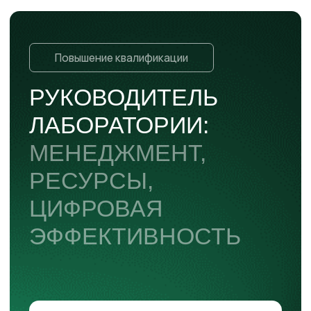
Формат
Очно
Старт
18 - 20 мая 2026 г.
Город
г. Санкт-Петербург
Продолжительность
3 дня
Чёткая карта компетенций на 3 года вперёд +
понимание ключевых рисков
Практика по системе менеджмента,
аккредитации и цифровой отчётности