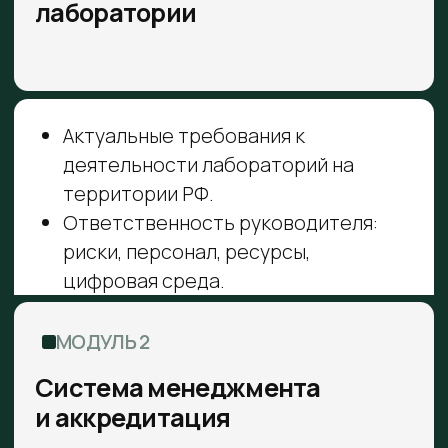
производителя лабораторного
оборудования –
технологического партнёра ООО
«ЦПК «ПРОФИЛЬ»
КАК ПРОХОДИТ ОБУЧЕНИЕ
01
Подаете заявку на обучение
02
Посещаете занятия
Общаетесь с экспертами во время
03
обучения и получаете ответы на
вопросы